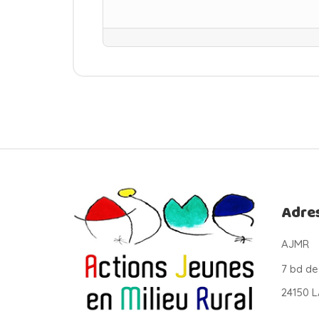
Adre
AJMR
7 bd de
24150 