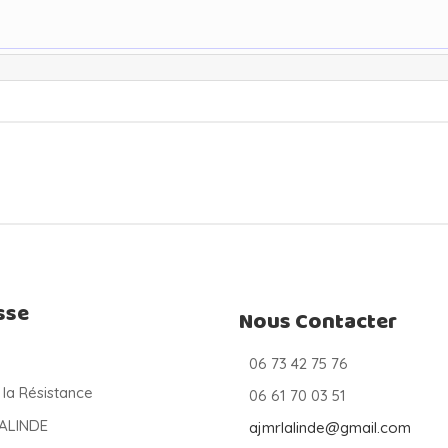
sse
Nous Contacter
06 73 42 75 76
 la Résistance
06 61 70 03 51
LALINDE
ajmrlalinde@gmail.com