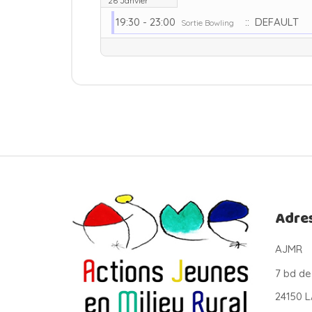
26 Janvier
19:30 - 23:00
:: DEFAULT
Sortie Bowling
Adre
AJMR
7 bd de
24150 