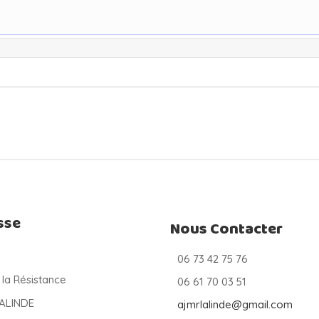
sse
Nous Contacter
06 73 42 75 76
 la Résistance
06 61 70 03 51
LALINDE
ajmrlalinde@gmail.com