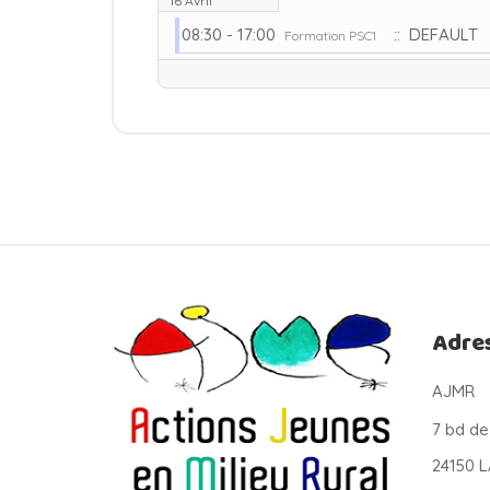
16 Avril
08:30 - 17:00
:: DEFAULT
Formation PSC1
Adre
AJMR
7 bd de
24150 