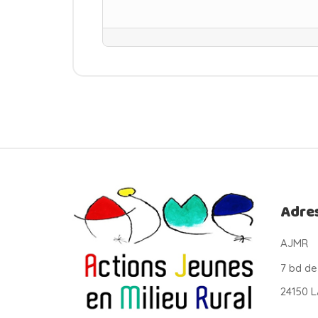
Adre
AJMR
7 bd de
24150 