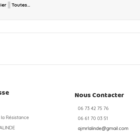
ier
Toutes…
sse
Nous Contacter
06 73 42 75 76
 la Résistance
06 61 70 03 51
LALINDE
ajmrlalinde@gmail.com