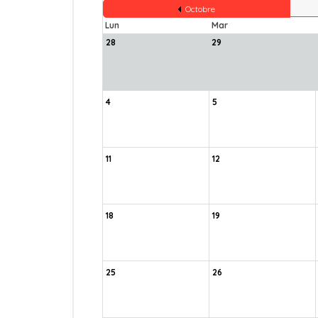
Octobre
Lun
Mar
28
29
4
5
11
12
18
19
25
26