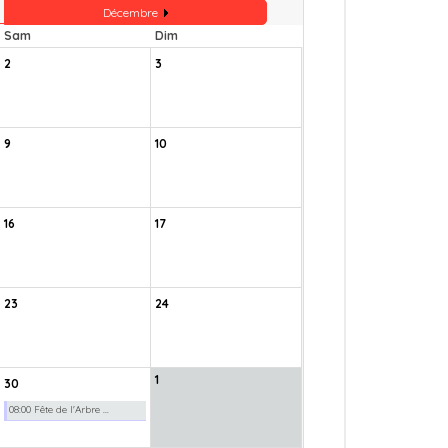
Décembre
Sam
Dim
2
3
9
10
16
17
23
24
1
30
08:00 Fête de l'Arbre ...