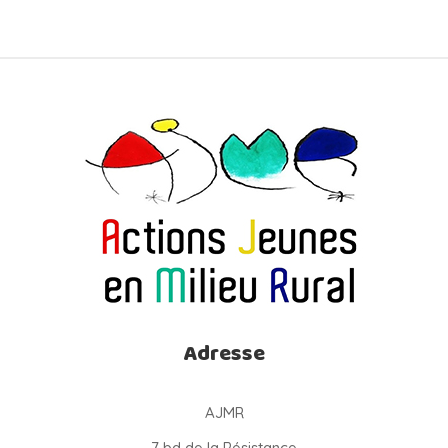
Adresse
AJMR
7 bd de la Résistance