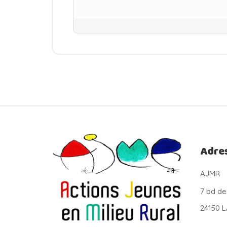
Adre
AJMR
7 bd de
24150 