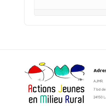
Adre
AJMR
7 bd de
24150 