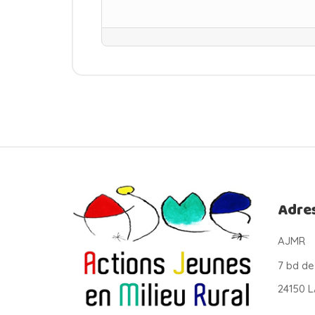
Adre
AJMR
7 bd de
24150 