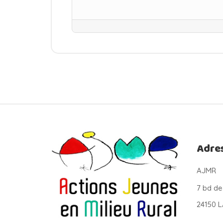
Adre
AJMR
7 bd de
24150 